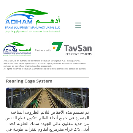
Call Now:
+971 4 258 2125
Partners with
AFEM LLC is an authorized distributor of Tavsan Tavukçuluk A.Ş. in Iraq & UAE.
AFEM LLC has explicit permission from the copyright owner to use their Information &
pictures as part of our distribution-ship agreement.
All rights reserved to Tavsan. Cannot be copied without permission, cannot be quoted.
Rearing Cage System
تم تصميم هذه الأقفاص لتلائم الظروف المناخية
المتغيرة في جميع أنحاء العالم. تتكون قطع القفص
من حديد مغلون عالي الجودة سمك الغلونة كحد
أدنى 275 غرام/مترمربع ليقاوم لفترات طويلة في