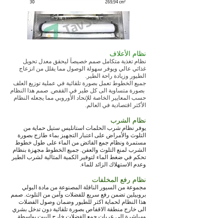
نظام الأعلاف
نظام تغذية متكامل صمم خصيصآ ليحقق معدل تحويل
غذائي عالي ويوفر سهولة الوصول مما يقلل من انزعاج
الطيور وزيادة راحة الطير.
جميع الخطوط تعمل بصورة تلقائية في عملية توزيع العلف
بصورة متساوية الى كل طير في القفص. صمم هذا النظام
حسب المعايير الخاصة للإتحاد الأوروبي مما يجعله النظام
الأكثر اقتصادية في العالم.
نظام الشرب
يوفر نظام شرب الحلمات استانليس ستيل حماية من
التلوث والأمراض على اعتبار التجهيز بماء طازج بصورة
مستمرة ونظام جمع الفائض من الماء على طول خطوط
الشرب لمنع التلوث والعفن. جميع الخطوط مجهزة بنظام
تحكم في ضغط الماء لتوفير الكمية المثالية لشرب الطير
وعدم الاستهلاك الزائد للماء.
نظام رفع المخلفات
مجموعة من السيور الناقلة المصنوعة من مادة البولي
بروبيلين تضمن رفع سريع للفضلات وآمن من التلوث. صمم
هذا النظام لحماية اكثر للطيور وضمان وصول الفضلات
الى خارج منطقة الاقفاص بصورة تلقائية دون تدخل بشري
ومباشرة الى عربات جمع الفضلات خارج البيت بواسطة