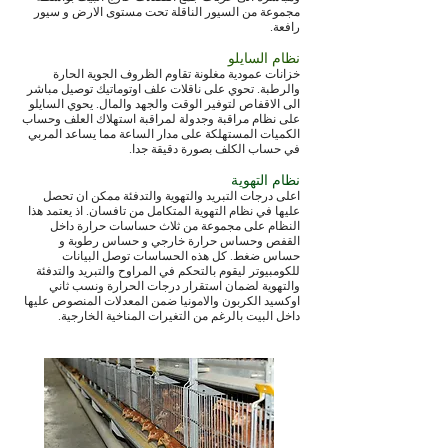
مجموعة من السيور الناقلة تحت مستوى الارض و سيور
رافعة.
نظام السايلو
خزانات عمودية مغلونة تقاوم الظروف الجوية الحارة
والرطبة. تحوي على ناقلات علف اوتوماتيك توصيل مباشر
الى الاقفاص لتوفير الوقت والجهد والمال. يحوي السايلو
على نظام مراقبة وجدولة لمراقبة استهلاك العلف وحساب
الكميات المستهلكة على مدار الساعة مما يساعد المربي
في حساب الكلف بصورة دقيقة جدا.
نظام التهوية
اعلى درجات التبريد والتهوية والتدفئة ممكن ان تحصل
عليها في نظام التهوية المتكامل من تافسان. اذ يعتمد هذا
النظام على مجموعة من ثلاث حساسات حرارة داخل
القفص وحساس حرارة خارجي و حساس رطوبة و
حساس ضغط. كل هذه الحساسات توصل البيانات
للكومبيوتر ليقوم بالتحكم في المراوح والتبريد والتدفئة
والتهوية لضمان استقرار درجات الحرارة ونسب ثاني
اوكسيد الكربون والامونيا ضمن المعدلات المنصوص عليها
داخل البيت بالرغم من التغيرات المناخية الخارجية.