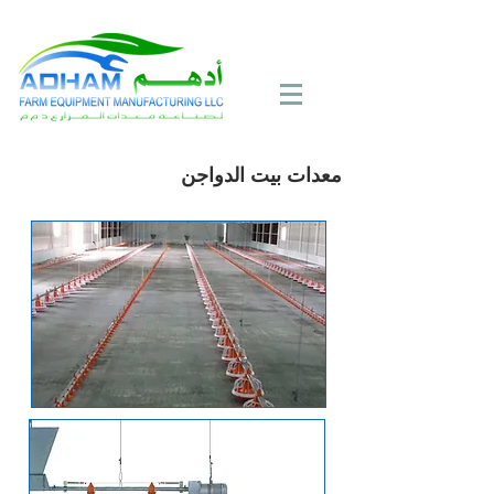
Call Now:
+971 4 258 2125
معدات بيت الدواجن